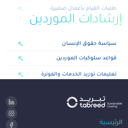
north_east
طلبات القيام بالأعمال
إرشادات الموردين
north_east
سياسة حقوق الإنسان
north_east
قواعد سلوكيات الموردين
north_east
تعليمات توريد الخدمات والفوترة
الرئيسية