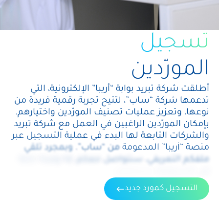
تسجيل
المورّدين
أطلقت
شركة
تبريد
بوابة
“أريبا”
الإلكترونية،
التي
تدعمها
شركة
“ساب”،
لتتيح
تجربة
رقمية
فريدة
من
نوعها،
وتعزيز
عمليات
تصنيف
المورّدين
واختيارهم.
بإمكان
المورّدين
الراغبين
في
العمل
مع
شركة
تبريد
والشركات
التابعة
لها
البدء
في
عملية
التسجيل
عبر
منصة
“أريبا”
المدعومة
من
“ساب”.
وبمجرد
تلقي
ملفكم
التعريفي،
سنتواصل
معكم،
إذا
وجدنا
حاجة
إلى
الاستعانة
بخدماتكم.
east
التسجيل كمورد جديد