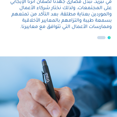
في
تبريد،
نبذل
قصارى
جهدنا
لضمان
أثرنا
الإيجابي
على
المجتمعات،
ولذلك
نختار
شركاء
الأعمال
والموردين
بعناية
مطلقة،
بعد
التأكد
من
تمتعهم
بسمعة
طيبة
والتزامهم
بالمعايير
الأخلاقية
وممارسات
الأعمال
التي
تتوافق
مع
معاييرنا.