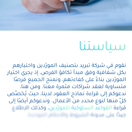
سياستنا
نقوم
في
شركة
تبريد
بتصنيف
المورّدين
واختيارهم
بكل
شفافية
وفق
مبدأ
تكافؤ
الفرص،
إذ
يجري
اختيار
المورّدين
بناءً
على
كفاءتهم،
ونمنح
الجميع
فرصًا
متساوية
لعقد
شراكات
مثمرة
معنا.
ومن
هنا،
ندعوكم
إلى
قراءة
نماذج
العقود
لدينا،
حيث
يُخَصَّص
كلٌ
منها
لنوع
محدد
من
الأعمال.
وندعوكم
أيضًا
إلى
قراءة
القواعد
السلوكية
للمورّدين
،
وكذلك
الاِطّلاع
جيدًا
على
مدونة
الشروط
والأحكام
الموحدة.