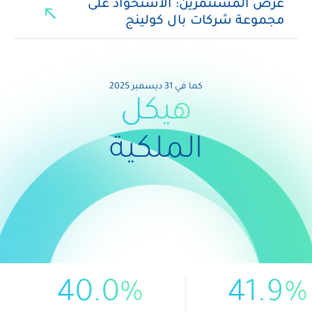
عرض المستثمرين: الاستحواذ على
north_east
مجموعة شركات بال كولينج
كما في 31 ديسمبر 2025
هيكل
الملكية
40.0%
41