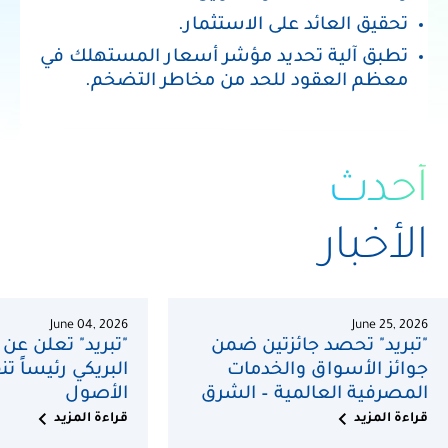
تحقيق
العائد
على
الاستثمار.
تطبق
آلية
تحديد
مؤشر
أسعار
المستهلك
في
معظم
العقود
للحد
من
مخاطر
التضخم.
أحدث
الأخبار
June 04, 2026
June 25, 2026
"تبريد" تحصد جائزتين ضمن
"تبريد" تعلن عن
جوائز الأسواق والخدمات
البريكي رئيساً تنف
المصرفية العالمية – الشرق
الأصول
chevron_right
chevron_right
الأوسط 2026
قراءة المزيد
قراءة المزيد