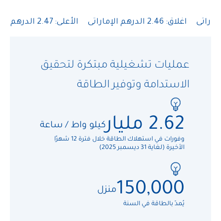
عمليات تشغيلية مبتكرة لتحقيق
الاستدامة وتوفير الطاقة
99
محطة
2.62 مليار
2,456
في ست دول عبر منطقة الشرق الأوسط وشمال
مليار درهم إماراتي
كيلو واط / ساعة
إفريقيا وآسيا (لغاية 31 ديسمبر 2025)
وفورات في استهلاك الطاقة خلال فترة 12 شهرًا
الإيرادات في عام 2025 (+7% معدل النمو السنوي
الأخيرة (لغاية 31 ديسمبر 2025)
المركّب خلال الخمس سنوات الماضية)
1.574 مليون
طن تبريد
150,000
25%
من القدرة المتصلة (لغاية 31 ديسمبر 2025)
منزل
يُمدّ بالطاقة في السنة
معدل هامش صافي الربح (خلال الخمس سنوات
الماضية)