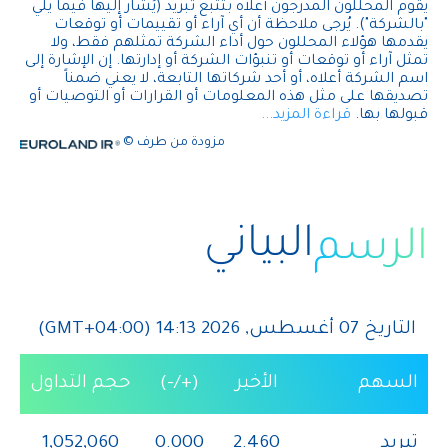
البياني
الرسم