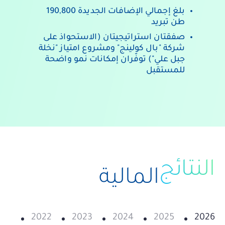
بلغ
إجمالي
الإضافات
الجديدة
190,800
طن
تبريد
صفقتان
استراتيجيتان
(الاستحواذ
على
شركة
"بال
كولينج"
ومشروع
امتياز
"نخلة
جبل
علي")
توفّران
إمكانات
نمو
واضحة
للمستقبل
النتائج
المالية
021
2022
2023
2024
2025
2026