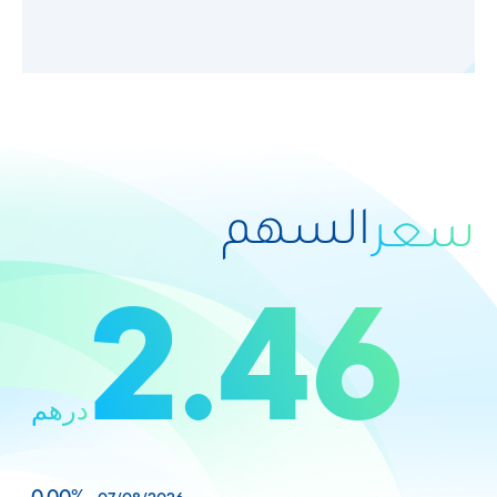
السهم
سعر