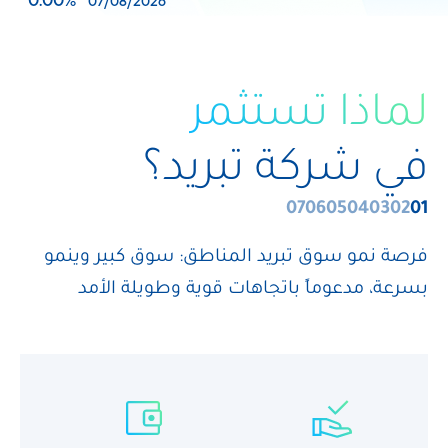
لماذا تستثمر
في شركة تبريد؟
07
06
05
04
03
02
01
فرصة
نمو
سوق
تبريد
المناطق:
سوق
كبير
وينمو
بسرعة،
مدعوماً
باتجاهات
قوية
وطويلة
الأمد