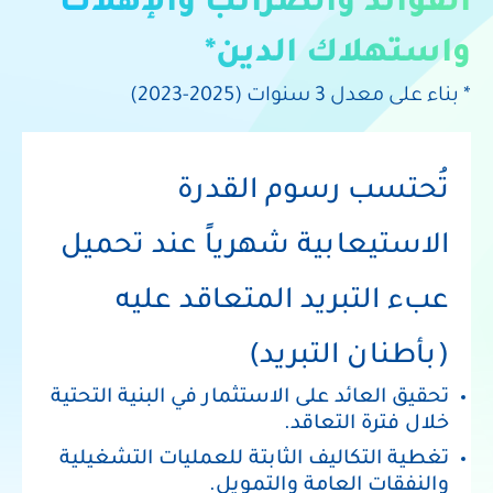
الفوائد والضرائب والإهلاك
واستهلاك الدين*
*
بناء
على
معدل
3
سنوات
(2023-2025)
تُحتسب
رسوم
القدرة
الاستيعابية
شهرياً
عند
تحميل
عبء
التبريد
المتعاقد
عليه
(بأطنان
التبريد)
تحقيق
العائد
على
الاستثمار
في
البنية
التحتية
خلال
فترة
التعاقد.
تغطية
التكاليف
الثابتة
للعمليات
التشغيلية
والنفقات
العامة
والتمويل.